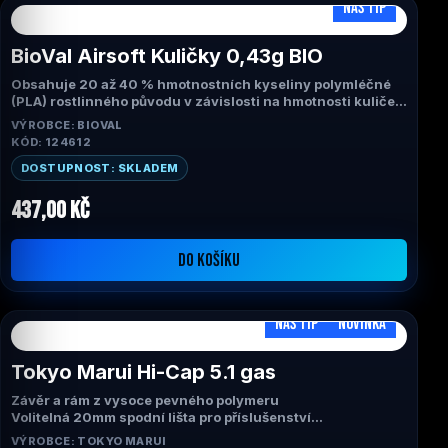
NÁŠ TIP
BioVal Airsoft Kuličky 0,43g BIO
Obsahuje 20 až 40 % hmotnostních kyseliny polymléčné
(PLA) rostlinného původu v závislosti na hmotnosti kuliček.
Kompozitní složení navržené pro výkon a odolnost.
VÝROBCE: BIOVAL
Určeno pro profesionální trénink a simulační hry.
KÓD: 124612
Přesně vyrobeno (5,95 mm +/- 0,01).
Bezešvý, kulovitý povrch.
DOSTUPNOST: SKLADEM
Doporučeno pro venkovní použití.
437,00 Kč
DO KOŠÍKU
NÁŠ TIP
NOVINKA
Tokyo Marui Hi-Cap 5.1 gas
Závěr a rám z vysoce pevného polymeru
Volitelná 20mm spodní lišta pro příslušenství
Dvojitý zásobník
VÝROBCE: TOKYO MARUI