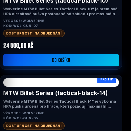
MTW Billet Series (tactical-black-10)
Wolverine MTW Billet Series Tactical Black 10"
je prémiová
HPA airsoftová puška postavená od základu pro maximální
výkon, spolehlivost a realistické ovládání platformy AR-15.
VÝROBCE: WOLVERINE
Díky legendárnímu systému
INFERNO Gen 2
, CNC
KÓD: WOL-GUN-07
obráběnému hliníkovému tělu a systému
Empty Magazine
Detection
DOSTUPNOST: NA OBJEDNÁNÍ
nabízí konzistentní přesnost, okamžitou odezvu
spouště a bezkonkurenční herní zážitek. Ideální volba pro
náročné hráče, milsim i sportovní airsoft.
24 500,00 Kč
DO KOŠÍKU
NÁŠ TIP
MTW Billet Series (tactical-black-14)
Wolverine MTW Billet Series Tactical Black 14" je výkonná
HPA puška určená pro hráče, kteří požadují maximální
přesnost na střední a delší vzdálenosti. Kombinace
VÝROBCE: WOLVERINE
systému INFERNO Gen 2, CNC obráběného těla Gen 3, 14"
KÓD: WOL-GUN-05
M-LOK předpažbí a funkce Empty Magazine Detection
přináší špičkový výkon, okamžitou odezvu spouště a
DOSTUPNOST: NA OBJEDNÁNÍ