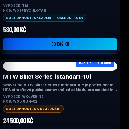
VÝROBCE: TM
KÓD: WOSPRYCHLOTAN
DOSTUPNOST: SKLADEM - POSLEDNÍ KUSY
580,00 Kč
DO KOŠÍKU
NÁŠ TIP
NOVINKA
MTW Billet Series (standart-10)
Wolverine MTW Billet Series Standard 10" je profesionální
HPA airsoftová puška postavená od základu pro maximální
spolehlivost, přesnost a výkon. Díky systému INFERNO Gen
VÝROBCE: WOLVERINE
2, CNC obráběnému tělu Gen 3 a technologii Empty
KÓD: WOL-GUN-02
Magazine Detection nabízí okamžitou odezvu spouště,
konzistentní výkon a realistický zážitek ze střelby.
DOSTUPNOST: NA OBJEDNÁNÍ
Univerzální 10" konfigurace je ideální volbou pro CQB i
venkovní hřiště.
24 500,00 Kč