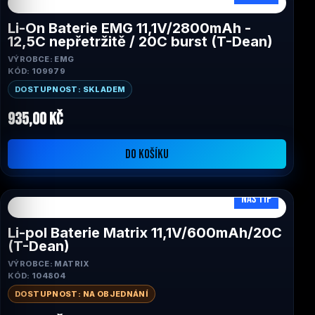
Li-On Baterie EMG 11,1V/2800mAh -
12,5C nepřetržitě / 20C burst (T-Dean)
VÝROBCE: EMG
KÓD: 109979
DOSTUPNOST: SKLADEM
935,00 Kč
DO KOŠÍKU
NÁŠ TIP
Li-pol Baterie Matrix 11,1V/600mAh/20C
(T-Dean)
VÝROBCE: MATRIX
KÓD: 104804
DOSTUPNOST: NA OBJEDNÁNÍ