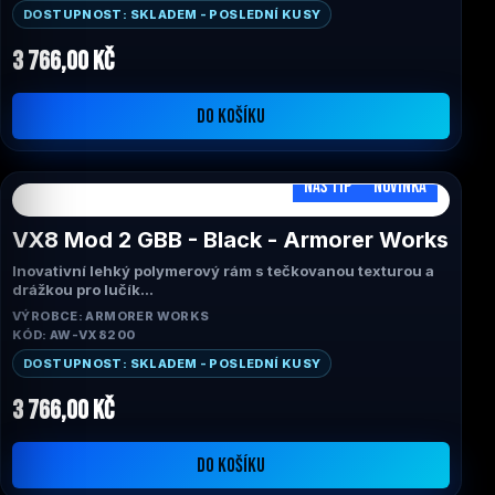
Závitová vnější hlaveň připravená pro montáž
DOSTUPNOST: SKLADEM - POSLEDNÍ KUSY
kompenzátorů nebo tlumičů
Výrazný bobří ocas zabraňuje zakousnutí závěru
3 766,00 Kč
Agresivní odlehčovací vroubkování závěru
DO KOŠÍKU
NÁŠ TIP
NOVINKA
VX8 Mod 2 GBB - Black - Armorer Works
Inovativní lehký polymerový rám s tečkovanou texturou a
drážkou pro lučík
Integrovaná 20mm lišta Picatinny pro montáž svítilny a
VÝROBCE: ARMORER WORKS
laseru
KÓD: AW-VX8200
Ultra lehký zpětný ráz a ostrý a hbitý zpětný ráz
Závitová vnější hlaveň připravená pro montáž
DOSTUPNOST: SKLADEM - POSLEDNÍ KUSY
kompenzátorů nebo tlumičů
Výrazný bobří ocas zabraňuje zakousnutí závěru
3 766,00 Kč
Agresivní odlehčovací vroubkování závěru
DO KOŠÍKU