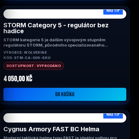
NÁŠ TIP
STORM Category 5 - regulátor bez
hadice
STORM kategorie 5 je dalším vývojovým stupněm
regulátoru STORM, původního specializovaného
airsoftového regulátoru. Kategorie 5 je optimalizována pro
VÝROBCE: WOLVERINE
spolehlivý, rychlý, přizpůsobivý a konzistentní výkon v
KÓD: STM-CA-006-SKU
celém rozsahu tlaku potřebném pro produkty HPA. Využijte
svůj systém Wolverine Airsoft HPA naplno!
DOSTUPNOST: VYPRODÁNO
4 050,00 Kč
DO KOŠÍKU
NÁŠ TIP
Cygnus Armory FAST BC Helma
Moderní taktická helma typu FAST je ideální volbou pro