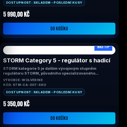
nejoblíbenější HPA systémy pro airsoftové odstřelovače.
DOSTUPNOST: SKLADEM - POSLEDNÍ KUSY
5 990,00 Kč
DO KOŠÍKU
NÁŠ TIP
STORM Category 5 - regulátor s hadicí
STORM kategorie 5 je dalším vývojovým stupněm
regulátoru STORM, původního specializovaného
airsoftového regulátoru. Kategorie 5 je optimalizována pro
VÝROBCE: WOLVERINE
spolehlivý, rychlý, přizpůsobivý a konzistentní výkon v
KÓD: STM-CA-007-SKU
celém rozsahu tlaku potřebném pro produkty HPA. Využijte
svůj systém Wolverine Airsoft HPA naplno!
DOSTUPNOST: SKLADEM - POSLEDNÍ KUSY
5 350,00 Kč
DO KOŠÍKU