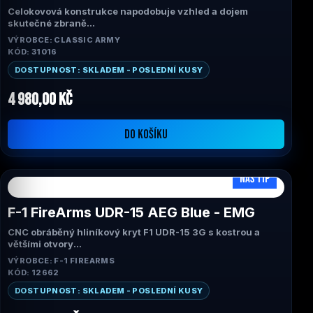
Celokovová konstrukce napodobuje vzhled a dojem
skutečné zbraně
Odolná polymerová pažba s lícnicí a předpažbím s
VÝROBCE: CLASSIC ARMY
vestavěnou dvojnožkou
KÓD: 31016
Nastavitelná hledí
Realistická nabíjecí rukojeť, po zatažení a zajištění
DOSTUPNOST: SKLADEM - POSLEDNÍ KUSY
odhaluje otočný hop-up systém
Pádkové nebo tlačítkové uvolnění zásobníku
4 980,00 Kč
Celokovové 9mm ložiskové pouzdro
Mechabox Advanced Version 2
Přední a zadní úchyty pro popruh
DO KOŠÍKU
Výrobce: Classic Army
Rozsah FPS: 375-390
NÁŠ TIP
F-1 FireArms UDR-15 AEG Blue - EMG
CNC obráběný hliníkový kryt F1 UDR-15 3G s kostrou a
většími otvory
CNC obráběné hliníkové předpažbí H7M MLOK umožňuje
VÝROBCE: F-1 FIREARMS
montáž široké škály příslušenství, horní lišta po celé délce
KÓD: 12662
akceptuje veškeré běžné 20mm příslušenství
Nový převodník eSilverEdge s pokročilým čipsetem S.D.U.
DOSTUPNOST: SKLADEM - POSLEDNÍ KUSY
pro správu odběru proudu mezi jednotlivými výstřely