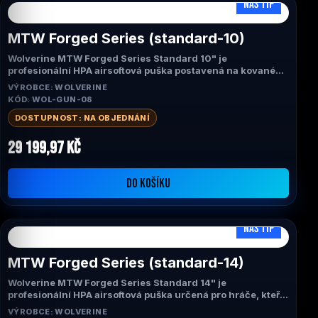
NÁŠ TIP
MTW Forged Series (standard-10)
Wolverine MTW Forged Series Standard 10" je
profesionální HPA airsoftová puška postavená na kovaném
(forged) těle ve stylu skutečných AR-15. Kombinuje
VÝROBCE: WOLVERINE
osvědčený systém INFERNO Gen 2, realistické ovládání a
KÓD: WOL-GUN-08
technologii Empty Magazine Detection. Díky univerzální
10" konfiguraci nabízí ideální poměr mezi obratností a
DOSTUPNOST: NA OBJEDNÁNÍ
přesností pro CQB i venkovní hřiště.
29 199,97 Kč
DO KOŠÍKU
NÁŠ TIP
MTW Forged Series (standard-14)
Wolverine MTW Forged Series Standard 14" je
profesionální HPA airsoftová puška určená pro hráče, kteří
preferují maximální přesnost a kontrolu na střední a delší
VÝROBCE: WOLVERINE