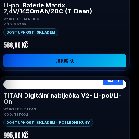
Li-pol Baterie Matrix
7,4V/1450mAh/20C (T-Dean)
VÝROBCE: MATRIX
KÓD: 95765
DOSTUPNOST: SKLADEM
588,00 Kč
DO KOŠÍKU
NÁŠ TIP
TITAN Digitální nabíječka V2- Li-pol/Li-
On
VÝROBCE: TITAN
KÓD: TIT032
DOSTUPNOST: SKLADEM - POSLEDNÍ KUSY
995,00 Kč