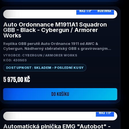
NÁŠ TIP
NOVINKA
Auto Ordonnance M1911A1 Squadron
GBB - Black - Cybergun / Armorer
Works
Replika GBB perutě Auto Ordnance 1911 od AWC &
Cybergun. Nádherný sběratelský GBB s gravírovaným
efektem "trup letadla", odznaky USAAF a žraločím nosem
VÝROBCE: CYBERGUN / ARMORER WORKS
na každé straně a také gravírovanými dřevěnými rukojeťmi
KÓD: 430503
USA na památku statečnosti amerických pilotů během 2.
světové války.
DOSTUPNOST: SKLADEM - POSLEDNÍ KUSY
5 975,00 Kč
DO KOŠÍKU
NÁŠ TIP
Automatická plnička EMG "Autobot" -