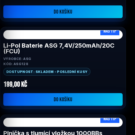
DO KOŠÍKU
NÁŠ TIP
Li-Pol Baterie ASG 7,4V/250mAh/20C
(FCU)
VÝROBCE: ASG
KÓD: ASG128
DOSTUPNOST: SKLADEM - POSLEDNÍ KUSY
199,00 Kč
DO KOŠÍKU
NÁŠ TIP
Plnička s tlumící vložkou 1000BBs