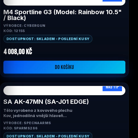
M4 Sportline G3 (Model: Rainbow 10.5"
/ Black)
VÝROBCE: CYBERGUN
KÓD: 12155
DOSTUPNOST: SKLADEM - POSLEDNÍ KUSY
4 008,00 Kč
DO KOŠÍKU
NÁŠ TIP
SA AK-47MN (SA-J01 EDGE)
Tělo vyrobeno z kovového plechu
Kov, jednodílná vnější hlaveň
Kovová
hop-up
komora
VÝROBCE: SPECNAARMS
Přesná hliníková vnitřní hlaveň o průměru 6,03 mm
KÓD: SPARMS286
Přídavná hlavní
pružina
M90 v balení
Předinstalovaný systém GATE ASTER™ V3
DOSTUPNOST: SKLADEM - POSLEDNÍ KUSY