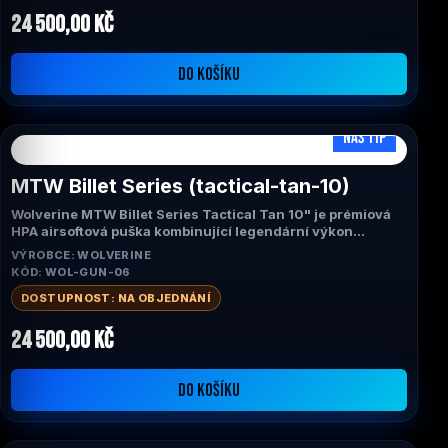
vysokou spolehlivost v každé herní situaci.
24 500,00 Kč
DO KOŠÍKU
NÁŠ TIP
MTW Billet Series (tactical-tan-10)
Wolverine MTW Billet Series Tactical Tan 10" je prémiová
HPA airsoftová puška kombinující legendární výkon
platformy MTW s atraktivním taktickým provedením Flat
VÝROBCE: WOLVERINE
Dark Earth (Tan). Díky systému INFERNO Gen 2, CNC
KÓD: WOL-GUN-06
frézovanému tělu Gen 3 a funkci Empty Magazine
Detection nabízí mimořádně rychlou odezvu spouště,
DOSTUPNOST: NA OBJEDNÁNÍ
konzistentní výkon a realistické ovládání. Univerzální 10"
konfigurace je ideální volbou pro CQB i venkovní hřiště.
24 500,00 Kč
DO KOŠÍKU