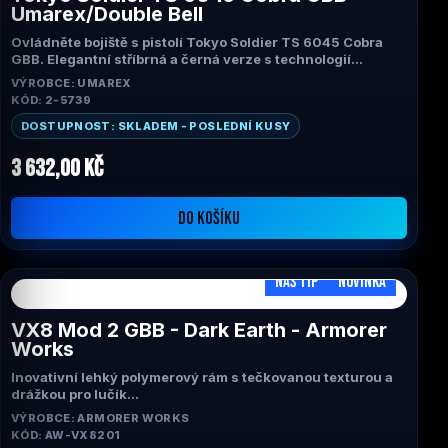
Umarex/Double Bell
Ovládněte bojiště s pistolí Tokyo Soldier TS 6045 Cobra
GBB. Elegantní stříbrná a černá verze s technologií
Umarex.
VÝROBCE: UMAREX
KÓD: 2-5739
DOSTUPNOST: SKLADEM - POSLEDNÍ KUSY
3 632,00 Kč
DO KOŠÍKU
NÁŠ TIP
NOVINKA
VX8 Mod 2 GBB - Dark Earth - Armorer
Works
Inovativní lehký polymerový rám s tečkovanou texturou a
drážkou pro lučík
Integrovaná 20mm lišta Picatinny pro montáž svítilny a
VÝROBCE: ARMORER WORKS
laseru
KÓD: AW-VX8201
Ultra lehký zpětný ráz a ostrý a hbitý zpětný ráz