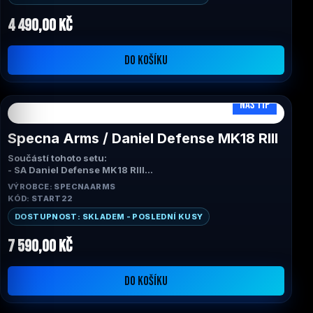
Zesílený
mechabox
ORION™ V3, která zajišťuje vysokou
kvalitu provozu.
4 490,00 Kč
DO KOŠÍKU
NÁŠ TIP
Specna Arms / Daniel Defense MK18 RIII
Součástí tohoto setu:
- SA Daniel Defense MK18 RIII
- SA nabíječka EASY LIPO CHARGER
VÝROBCE: SPECNAARMS
- SA Baterie 11,1V 1000mAh, 20C, Stick (buffer) +
KÓD: START22
přechodky
- SA BIO Kuličky CORE 0,25g, 1000BBs
DOSTUPNOST: SKLADEM - POSLEDNÍ KUSY
- Plnička
7 590,00 Kč
DO KOŠÍKU