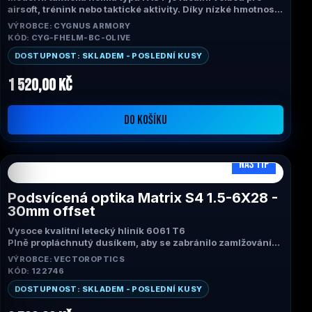
airsoft, trénink nebo taktické aktivity. Díky nízké hmotnosti
a nastavitelnému systému uchycení poskytuje pohodlí i při
VÝROBCE: CYGNUS ARMORY
delším nošení.
KÓD: CYG-FHELM-BC-OLIVE
DOSTUPNOST: SKLADEM - POSLEDNÍ KUSY
1 520,00 Kč
DO KOŠÍKU
NÁŠ TIP
Podsvícená optika Matrix S4 1.5-6X28 -
30mm offset
Vysoce kvalitní letecký hliník 6061 T6
Plně propláchnutý dusíkem, aby se zabránilo zamlžování
čoček zevnitř
VÝROBCE: VECTOROPTICS
Variabilní zoom 1,5–6x
KÓD: 122746
Červené a zelené podsvícení
5 úrovní jasu
DOSTUPNOST: SKLADEM - POSLEDNÍ KUSY
Odolný proti nárazům