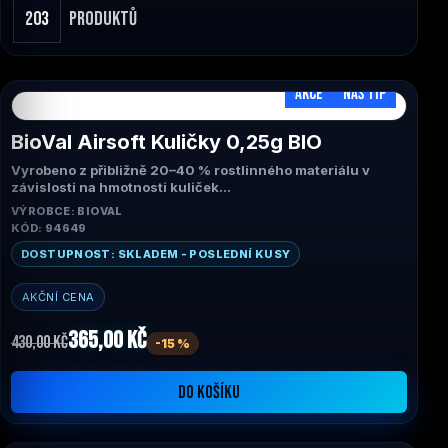
203
PRODUKTŮ
AKCE
NÁŠ TIP
BioVal Airsoft Kuličky 0,25g BIO
Vyrobeno z přibližně 20–40 % rostlinného materiálu v
závislosti na hmotnosti kuliček
Určeno pro profesionální trénink a simulační hry
VÝROBCE: BIOVAL
100% inertní
KÓD: 94649
Dokonale kulovité
Schváleno pro soutěže American Milsim, Milsim West a
DOSTUPNOST: SKLADEM - POSLEDNÍ KUSY
OLCMSS jako bio kuličky
Dokonale kulovité, s nízkým odporem, menší rozměry a
AKČNÍ CENA
rovnoměrnou hustotou. Produktová řada BioVal™ je
balisticky nejpřesnější a nejstabilnější kulička na trhu.
365,00 Kč
Výrobce: Bioval
430,00 Kč
-15 %
DO KOŠÍKU