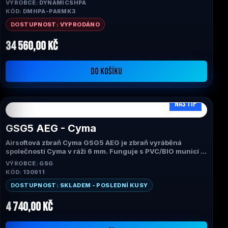
VÝROBCE: DYNAMICSHPA
KÓD: DMHPA-PARMK3
DOSTUPNOST: VYPRODÁNO
34 560,00 Kč
DO KOŠÍKU
NÁŠ TIP
GSG5 AEG - Cyma
Airsoftová zbraň Cyma GSG5 AEG je zbraň vyráběná
společností Cyma v ráži 6 mm. Funguje s PVC/BIO municí a
MÁ zásobník (200 ran). Cyma GSG5 AEG je typu:
VÝROBCE: GSG
ELEKTRICKÁ. K dispozici v barvě: černá. Níže shrnujeme
KÓD: 130911
hlavní technické vlastnosti zbraně a také odkazujeme na
externí video s jejím zobrazením.
DOSTUPNOST: SKLADEM - POSLEDNÍ KUSY
4 740,00 Kč