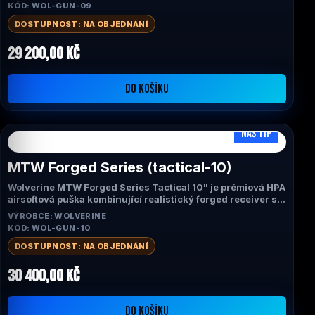
vzdálenosti. Díky systému INFERNO Gen 2, realistickému
KÓD: WOL-GUN-09
forged receiveru a technologii Empty Magazine Detection
nabízí špičkový výkon, okamžitou odezvu spouště a
DOSTUPNOST: NA OBJEDNÁNÍ
vysokou spolehlivost v každé herní situaci.
29 200,00 Kč
DO KOŠÍKU
NÁŠ TIP
MTW Forged Series (tactical-10)
Wolverine MTW Forged Series Tactical 10" je prémiová HPA
airsoftová puška kombinující realistický forged receiver s
profesionální výbavou řady Tactical. Díky systému
VÝROBCE: WOLVERINE
INFERNO Gen 2, technologii Empty Magazine Detection a
KÓD: WOL-GUN-10
univerzální 10" konfiguraci nabízí špičkový výkon,
okamžitou odezvu spouště a maximální spolehlivost pro
DOSTUPNOST: NA OBJEDNÁNÍ
CQB i venkovní hřiště.
30 400,00 Kč
DO KOŠÍKU