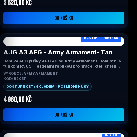
30mm neutrální výškový posun, montáž na lištu Picatinny
3 520,00 Kč
Aretace revolverové hlavy a možnost resetování na nulu
Dioptrická kompenzace z okuláru s rychlým ostřením (+2
až -2)
DO KOŠÍKU
Obraz od okraje k okraji bez vnitřního tmavého kruhu
kolem obrazu
30mm 1" monotubus
NÁŠ TIP
NOVINKA
AUG A3 AEG - Army Armament- Tan
Replika AEG pušky AUG A3 od Army Armament. Robustní a
funkční R905T je ideální replikou pro hráče, kteří chtějí
repliku pušky Bullpup, a to vše s moderním a nenápadným
VÝROBCE: ARMY ARMAMENT
vzhledem díky integrovanému tlumiči. Hnědá barva.
KÓD: R905T
DOSTUPNOST: SKLADEM - POSLEDNÍ KUSY
4 980,00 Kč
DO KOŠÍKU
NÁŠ TIP