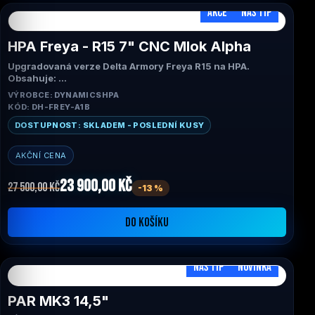
AKCE
NÁŠ TIP
HPA Freya - R15 7" CNC Mlok Alpha
Upgradovaná verze Delta Armory Freya R15 na HPA.
Obsahuje:
- Wolverine Engine Inferno Gen.2 V2
VÝROBCE: DYNAMICSHPA
- Prometheus hlaveň 6,03mm
KÓD: DH-FREY-A1B
- Maxx CNC hop-up komora
- Maxx CNC spousť
DOSTUPNOST: SKLADEM - POSLEDNÍ KUSY
- Monster Diamond hop-up gumička
- ASG baterie součástí
AKČNÍ CENA
23 900,00 Kč
27 500,00 Kč
-13 %
DO KOŠÍKU
NÁŠ TIP
NOVINKA
PAR MK3 14,5"