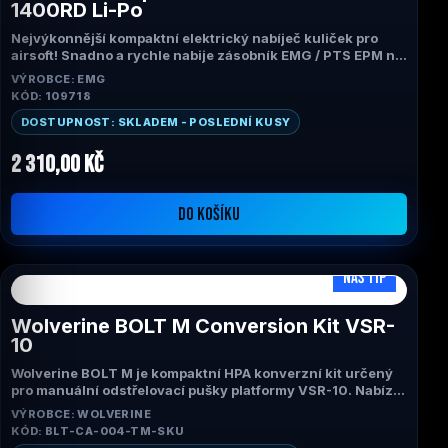
1400RD Li-Po
Nejvýkonnější kompaktní elektrický nabíječ kuliček pro
airsoft! Snadno a rychle nabije zásobník EMG / PTS EPM na
250 ran! Nabije i ten nejtvrdší zásobník na 250 ran za
VÝROBCE: EMG
méně než 20 sekund, plně nabije zásobníky GBB za 3
KÓD: 109718
sekundy nebo méně!
Velký zásobník na 1400 kuliček s uzamykatelným krytem
DOSTUPNOST: SKLADEM - POSLEDNÍ KUSY
Skvělé pro rychlé nabití více zásobníků v krátkém čase a co
je nejlepší, není potřeba žádné natahování!
2 310,00 Kč
DO KOŠÍKU
NÁŠ TIP
Wolverine BOLT M Conversion Kit VSR-
10
Wolverine BOLT M je kompaktní HPA konverzní kit určený
pro manuální odstřelovací pušky platformy VSR-10. Nabízí
konzistentní výkon, minimální rozptyl úsťové rychlosti a
VÝROBCE: WOLVERINE
snadné nastavení výkonu pomocí externího regulátoru.
KÓD: BLT-CA-004-TM-SKU
Díky jednoduché instalaci a vysoké spolehlivosti patří mezi