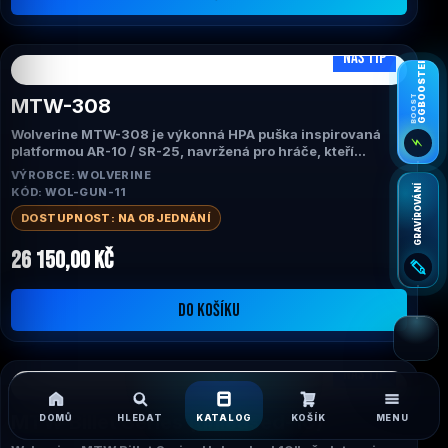
NÁŠ TIP
GGBOOSTER
BOOST
MTW-308
Wolverine MTW-308 je výkonná HPA puška inspirovaná
⚡
platformou AR-10 / SR-25, navržená pro hráče, kteří
vyžadují maximální přesnost, dostřel a realistický vzhled.
VÝROBCE: WOLVERINE
Díky systému INFERNO Gen 2, robustní konstrukci a
GRAVÍROVÁNÍ
KÓD: WOL-GUN-11
technologii Empty Magazine Detection představuje ideální
volbu pro role DMR, průzkumníků i náročné milsim hráče.
DOSTUPNOST: NA OBJEDNÁNÍ
26 150,00 Kč
DO KOŠÍKU
Otev
NÁŠ TIP
Wol
asis
MTW Billet Series (unleased-10)
DOMŮ
HLEDAT
KATALOG
KOŠÍK
MENU