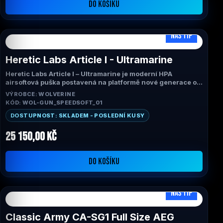
DO KOŠÍKU
NÁŠ TIP
Heretic Labs Article I - Ultramarine
Heretic Labs Article I – Ultramarine je moderní HPA
airsoftová puška postavená na platformě nové generace od
Heretic Labs. Kombinuje revoluční systém Article I Engine,
VÝROBCE: WOLVERINE
bezdrátovou správu přes aplikaci Article One App,
KÓD: WOL-GUN_SPEEDSOFT_01
extrémně nízkou hmotnost a špičkovou přesnost. Barevné
provedení Ultramarine dodává zbrani jedinečný vzhled,
DOSTUPNOST: SKLADEM - POSLEDNÍ KUSY
který na hřišti rozhodně nepřehlédnete.
25 150,00 Kč
DO KOŠÍKU
NÁŠ TIP
Classic Army CA-SG1 Full Size AEG