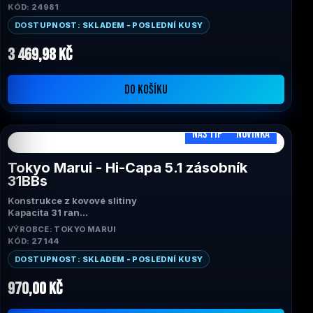
Ražené značení
KÓD: 24981
Nastavitelná mířidla
Realistická závěrka s blowbackem
DOSTUPNOST: SKLADEM - POSLEDNÍ KUSY
Výrobce: Tokyo Marui
Rozsah FPS: 250-300
3 469,98 Kč
DO KOŠÍKU
NÁŠ TIP
NOVINKA
Tokyo Marui - Hi-Capa 5.1 zásobník
31BBs
Konstrukce z kovové slitiny
Kapacita 31 ran
Vysokopevnostní pružina pro zajištění konzistentního
VÝROBCE: TOKYO MARUI
podávání
KÓD: 27144
Polymerový nárazník
Výrobce: Tokyo Marui
DOSTUPNOST: SKLADEM - POSLEDNÍ KUSY
970,00 Kč