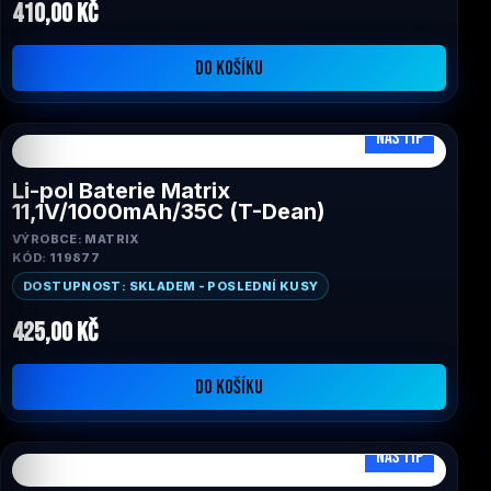
410,00 Kč
DO KOŠÍKU
NÁŠ TIP
Li-pol Baterie Matrix
11,1V/1000mAh/35C (T-Dean)
VÝROBCE: MATRIX
KÓD: 119877
DOSTUPNOST: SKLADEM - POSLEDNÍ KUSY
425,00 Kč
DO KOŠÍKU
NÁŠ TIP