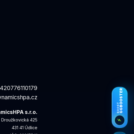
420776110179
GGBOOSTER
ynamicshpa.cz
BOOST
micsHPA s.r.o.
Droužkovická 425
⚡
431 41 Údlice