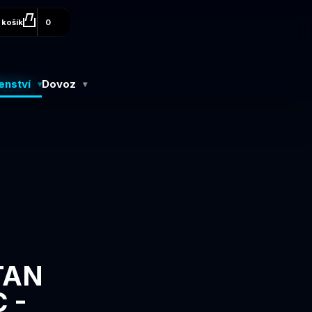
 košík
0
enství
Dovoz
TAN
 -