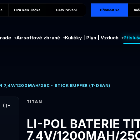
de
HPA kalkulačka
Gravírování
Přihlásit se
Váš
grade
Airsoftové zbraně
Kuličky | Plyn | Vzduch
Přísluš
AN 7,4V/1200MAH/25C - STICK BUFFER (T-DEAN)
TITAN
LI-POL BATERIE TI
7,4V/1200MAH/25C