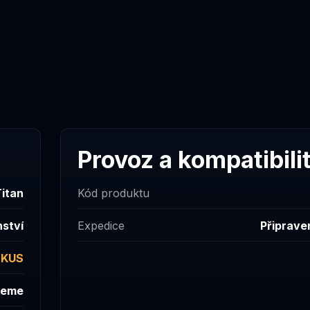
Provoz a kompatibili
itan
Kód produktu
nství
Expedice
Připrave
 KUS
jeme