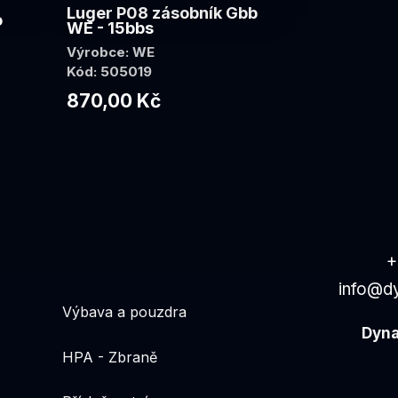
Luger P08 zásobník Gbb
o
WE - 15bbs
Výrobce: WE
Kód: 505019
870,00 Kč
+
info@d
Výbava a pouzdra
Dyna
HPA - Zbraně