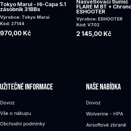
Nasvětlovací tlumič
Tokyo Marui - Hi-Capa 5.1
FLARE M BT + Chron
zásobník 31BBs
ESHOOTER
Výrobce: Tokyo Marui
Výrobce: ESHOOTER
Kód: 27144
Kód: V702
970,00 Kč
2 145,00 Kč
Užitečné informace
Naše nabídka
Dovoz
Dovoz
Vše o nákupu
Wolverine - HPA
Obchodní podmínky
Airsoftové zbraně