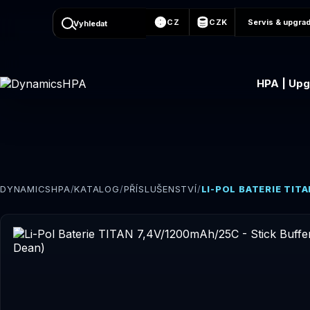
CZ
CZK
Servis & upgra
Vyhledat
HPA | Up
DYNAMICSHPA
/
KATALOG
/
PŘÍSLUŠENSTVÍ
/
LI-POL BATERIE TIT