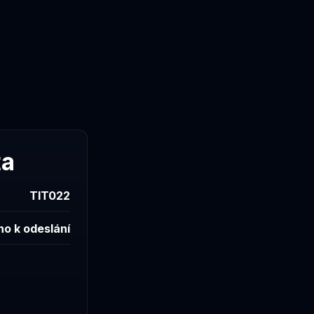
ta
TIT022
no k odeslání